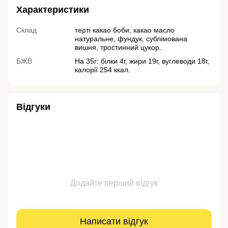
Характеристики
Склад
терті какао боби, какао масло
натуральне, фундук, сублімована
вишня, тростинний цукор.
БЖВ
На 35г: білки 4г, жири 19г, вуглеводи 18г,
калорії 254 ккал.
Відгуки
Додайте перший відгук
Написати відгук