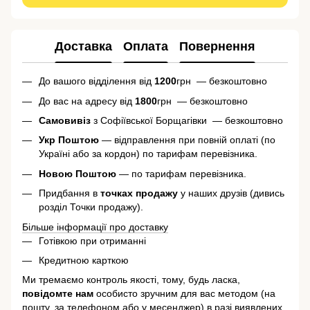
Доставка
Оплата
Повернення
До вашого відділення від
1200
грн — безкоштовно
До вас на адресу від
1800
грн — безкоштовно
Самовивіз
з Софіївської Борщагівки — безкоштовно
Укр Поштою
— відправлення при повній оплаті (по
Україні або за кордон) по тарифам перевізника.
Новою Поштою
— по тарифам перевізника.
Придбання в
точках продажу
у наших друзів (дивись
розділ Точки продажу).
Більше інформації про доставку
Готівкою при отриманні
Кредитною карткою
Ми тремаємо контроль якості, тому, будь ласка,
повідомте нам
особисто зручним для вас методом (на
пошту, за телефоном або у месенджер) в разі виявлених