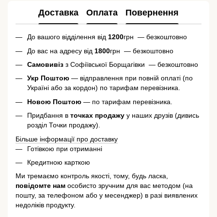
Доставка
Оплата
Повернення
До вашого відділення від
1200
грн — безкоштовно
До вас на адресу від
1800
грн — безкоштовно
Самовивіз
з Софіївської Борщагівки — безкоштовно
Укр Поштою
— відправлення при повній оплаті (по
Україні або за кордон) по тарифам перевізника.
Новою Поштою
— по тарифам перевізника.
Придбання в
точках продажу
у наших друзів (дивись
розділ Точки продажу).
Більше інформації про доставку
Готівкою при отриманні
Кредитною карткою
Ми тремаємо контроль якості, тому, будь ласка,
повідомте нам
особисто зручним для вас методом (на
пошту, за телефоном або у месенджер) в разі виявлених
недоліків продукту.