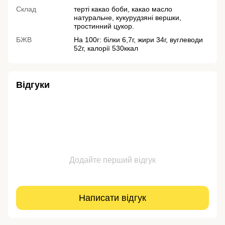
Склад
терті какао боби, какао масло
натуральне, кукурудзяні вершки,
тростинний цукор.
БЖВ
На 100г: білки 6,7г, жири 34г, вуглеводи
52г, калорії 530ккал
Відгуки
Додайте перший відгук
Написати відгук