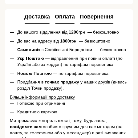
Доставка
Оплата
Повернення
До вашого відділення від
1200
грн — безкоштовно
До вас на адресу від
1800
грн — безкоштовно
Самовивіз
з Софіївської Борщагівки — безкоштовно
Укр Поштою
— відправлення при повній оплаті (по
Україні або за кордон) по тарифам перевізника.
Новою Поштою
— по тарифам перевізника.
Придбання в
точках продажу
у наших друзів (дивись
розділ Точки продажу).
Більше інформації про доставку
Готівкою при отриманні
Кредитною карткою
Ми тремаємо контроль якості, тому, будь ласка,
повідомте нам
особисто зручним для вас методом (на
пошту, за телефоном або у месенджер) в разі виявлених