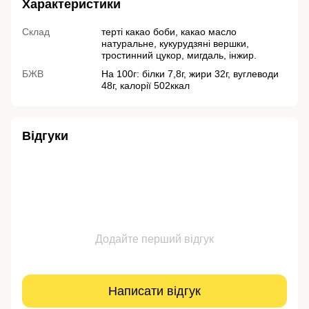
Характеристики
Склад
терті какао боби, какао масло
натуральне, кукурудзяні вершки,
тростинний цукор, мигдаль, інжир.
БЖВ
На 100г: білки 7,8г, жири 32г, вуглеводи
48г, калорії 502ккал
Відгуки
Додайте перший відгук
Написати відгук