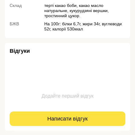
Склад
терті какао боби, какао масло
натуральне, кукурудзяні вершки,
тростинний цукор.
БЖВ
На 100г: білки 6,7г, жири 34г, вуглеводи
52г, калорії 530ккал
Відгуки
Додайте перший відгук
Написати відгук