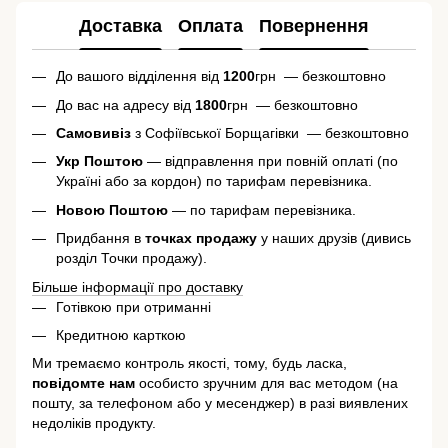
Доставка
Оплата
Повернення
До вашого відділення від
1200
грн — безкоштовно
До вас на адресу від
1800
грн — безкоштовно
Самовивіз
з Софіївської Борщагівки — безкоштовно
Укр Поштою
— відправлення при повній оплаті (по
Україні або за кордон) по тарифам перевізника.
Новою Поштою
— по тарифам перевізника.
Придбання в
точках продажу
у наших друзів (дивись
розділ Точки продажу).
Більше інформації про доставку
Готівкою при отриманні
Кредитною карткою
Ми тремаємо контроль якості, тому, будь ласка,
повідомте нам
особисто зручним для вас методом (на
пошту, за телефоном або у месенджер) в разі виявлених
недоліків продукту.